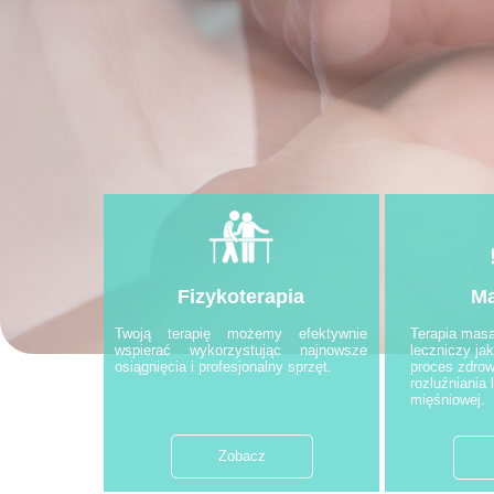
Fizykoterapia
Mas
Twoją terapię możemy efektywnie
Terapia mas
wspierać wykorzystując najnowsze
leczniczy ja
osiągnięcia i profesjonalny sprzęt.
proces zdrow
rozluźniania
mięśniowej.
Zobacz